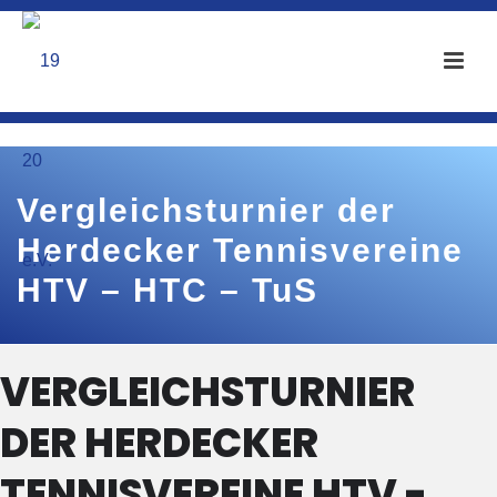
Vergleichsturnier der
Herdecker Tennisvereine
HTV – HTC – TuS
VERGLEICHSTURNIER
DER HERDECKER
TENNISVEREINE HTV -