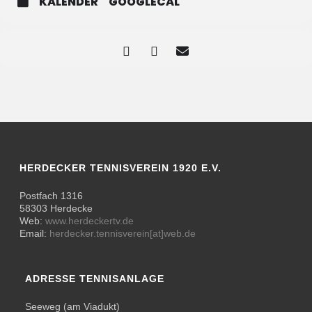
KALENDER
GOOGLECAL
HERDECKER TENNISVEREIN 1920 E.V.
Postfach 1316
58303 Herdecke
Web:
www.herdeckertv.de
Email:
herdecker.tennisverein[at]web.de
ADRESSE TENNISANLAGE
Seeweg (am Viadukt)