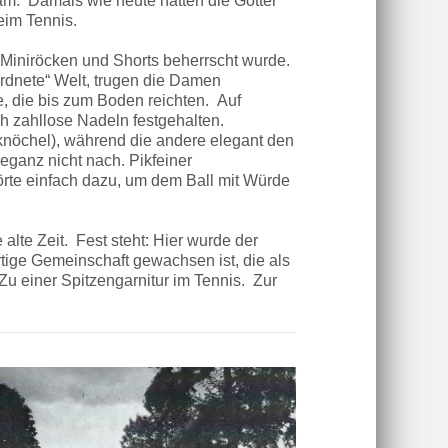
 kam. Damals wie heute hatten die Götter
eim Tennis.
n Miniröcken und Shorts beherrscht wurde.
rdnete“ Welt, trugen die Damen
 die bis zum Boden reichten. Auf
ch zahllose Nadeln festgehalten.
knöchel), während die andere elegant den
ganz nicht nach. Pikfeiner
rte einfach dazu, um dem Ball mit Würde
lte Zeit. Fest steht: Hier wurde der
tige Gemeinschaft gewachsen ist, die als
Zu einer Spitzengarnitur im Tennis. Zur