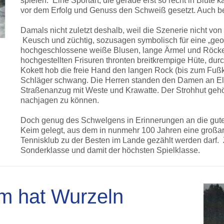
spielen. Eine Sportart, die gerade erst so recht in Blüte
vor dem Erfolg und Genuss den Schweiß gesetzt. Auch b
Damals nicht zuletzt deshalb, weil die Szenerie nicht vo
Keusch und züchtig, sozusagen symbolisch für eine „geo
hochgeschlossene weiße Blusen, lange Ärmel und Röcke,
hochgestellten Frisuren thronten breitkrempige Hüte, dur
Kokett hob die freie Hand den langen Rock (bis zum Fuß
Schläger schwang. Die Herren standen den Damen an Ele
Straßenanzug mit Weste und Krawatte. Der Strohhut gehö
nachjagen zu können.
Doch genug des Schwelgens in Erinnerungen an die gute a
Keim gelegt, aus dem in nunmehr 100 Jahren eine großar
Tennisklub zu der Besten im Lande gezählt werden darf. 
Sonderklasse und damit der höchsten Spielklasse.
m hat Wurzeln