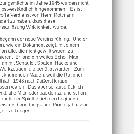
zungsmächte im Jahre 1945 wurden nicht
elbstverständlich hingenommen. Es ist
roße Verdienst von Herrn Rottmann,
ndert zu haben, dass diese
nsauflösung Wirklichkeit wurde.
begann der neue Vereinsfrühling. Und er
n, wie ein Dokument zeigt, mit einem
 an alle, die nicht gewillt waren, zu
nieren. Er fand ein weites Echo. Man
e an mit Schaufel, Spaten, Hacke und
 Werkzeugen, die benötigt wurden. Zum
mit knurrenden Magen, weil die Rationen
ühjahr 1948 noch äußerst knapp
sen waren. Das aber sei ausdrücklich
rkt: alle Mitglieder packten zu und schon
konnte der Spielbetrieb neu beginnen.
eist der Gründungs- und Pionierjahre war
„tot“ zu kriegen.