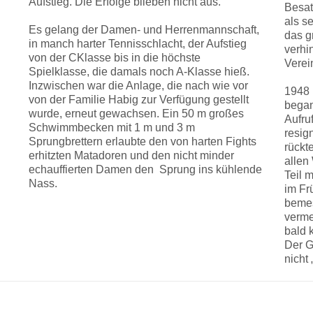
Aufstieg. Die Erfolge blieben nicht aus.
Besat
als s
Es gelang der Damen- und Herrenmannschaft,
das g
in manch harter Tennisschlacht, der Aufstieg
verhi
von der C­Klasse bis in die höchste
Verei
Spielklasse, die damals noch A-Klasse hieß.
Inzwischen war die Anlage, die nach wie vor
1948 
von der Familie Habig zur Verfügung gestellt
began
wurde, erneut gewachsen. Ein 50 m großes
Aufruf
Schwimmbecken mit 1 m und 3 m
resig
Sprungbrettern erlaubte den von harten Fights
rückt
erhitzten Matadoren und den nicht minder
allen
echauffierten Damen den Sprung ins kühlende
Teil 
Nass.
im Fr
bemes
verme
bald 
Der G
nicht 