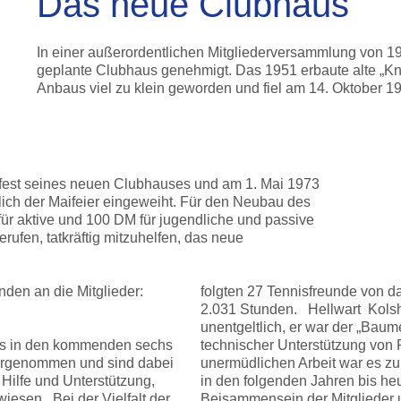
Das neue Clubhaus
In einer außerordentlichen Mitgliederversammlung von 19
geplante Clubhaus genehmigt. Das 1951 erbaute alte „Kn
Anbaus viel zu klein geworden und fiel am 14. Oktober 
tfest seines neuen Clubhauses und am 1. Mai 1973
ch der Maifeier eingeweiht. Für den Neubau des
r aktive und 100 DM für jugendliche und passive
erufen, tatkräftig mitzuhelfen, das neue
nden an die Mitglieder:
folgten 27 Tennisfreunde von d
2.031 Stunden. Hellwart Kolsh
unentgeltlich, er war der „Bau
 uns in den kommenden sechs
technischer Unterstützung von P
rgenommen und sind dabei
unermüdlichen Arbeit war es zu
Hilfe und Unterstützung,
in den folgenden Jahren bis heu
iesen. Bei der Vielfalt der
Beisammensein der Mitglieder 