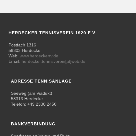
HERDECKER TENNISVEREIN 1920 E.V.
Postfach 1316
58303 Herdecke
Web:
www.herdeckertv.de
Email:
herdecker.tennisverein[at]web.de
ADRESSE TENNISANLAGE
Seeweg (am Viadukt)
58313 Herdecke
Telefon: +49 2330 2450
BANKVERBINDUNG