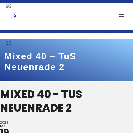
Mixed 40 – TuS
Neuenrade 2
MIXED 40 - TUS
NEUENRADE 2
2026
SO
19