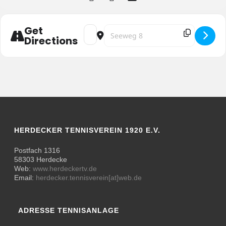
Get
Address - Juniorinnen U12 HTV - TC Lendr
Destination Address - Juniorinnen U
Directions
HERDECKER TENNISVEREIN 1920 E.V.
Postfach 1316
58303 Herdecke
Web:
www.herdeckertv.de
Email:
herdecker.tennisverein[at]web.de
ADRESSE TENNISANLAGE