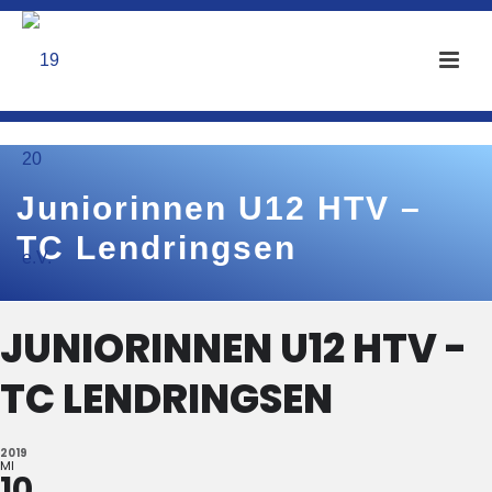
Juniorinnen U12 HTV –
TC Lendringsen
JUNIORINNEN U12 HTV -
TC LENDRINGSEN
2019
MI
10