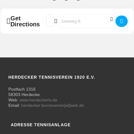
Get
Address - Herren Hobby HTV - TC Grün-Wei
Destination Address - Herren Hobby H
Directions
HERDECKER TENNISVEREIN 1920 E.V.
Postfach 1316
58303 Herdecke
Web:
www.herdeckertv.de
Email:
herdecker.tennisverein[at]web.de
ADRESSE TENNISANLAGE