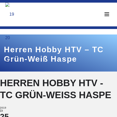
Herren Hobby HTV – TC
Grün-Weiß Haspe
HERREN HOBBY HTV -
TC GRÜN-WEISS HASPE
2019
DI
25