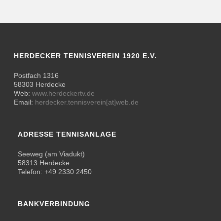
HERDECKER TENNISVEREIN 1920 E.V.
Postfach 1316
58303 Herdecke
Web:
www.herdeckertv.de
Email:
herdecker.tennisverein[at]web.de
ADRESSE TENNISANLAGE
Seeweg (am Viadukt)
58313 Herdecke
Telefon: +49 2330 2450
BANKVERBINDUNG