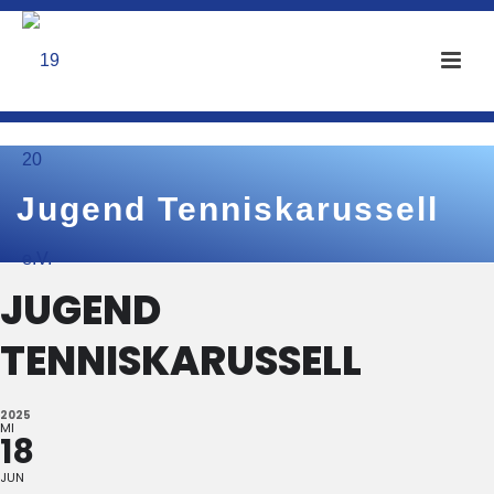
Jugend Tenniskarussell
JUGEND
TENNISKARUSSELL
2025
MI
18
JUN