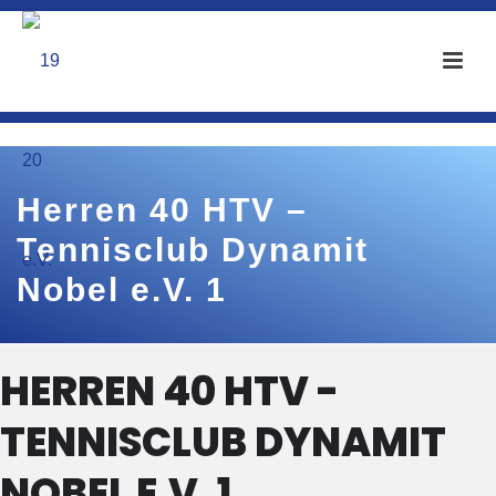
Herren 40 HTV –
Tennisclub Dynamit
Nobel e.V. 1
HERREN 40 HTV -
TENNISCLUB DYNAMIT
NOBEL E.V. 1