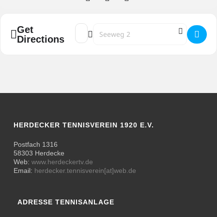
Get
Address - Herren 40 HTV - TC SSV Elspe 1 []
Destination Address - Herren 40 HTV - 
Directions
HERDECKER TENNISVEREIN 1920 E.V.
Postfach 1316
58303 Herdecke
Web:
www.herdeckertv.de
Email:
herdecker.tennisverein[at]web.de
ADRESSE TENNISANLAGE