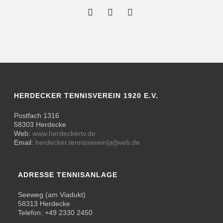
HERDECKER TENNISVEREIN 1920 E.V.
Postfach 1316
58303 Herdecke
Web:
www.herdeckertv.de
Email:
herdecker.tennisverein[at]web.de
ADRESSE TENNISANLAGE
Seeweg (am Viadukt)
58313 Herdecke
Telefon: +49 2330 2450