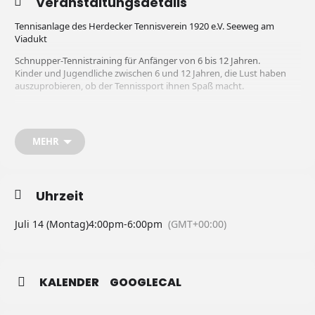
Veranstaltungsdetails
Tennisanlage des Herdecker Tennisverein 1920 e.V. Seeweg am
Viadukt
Schnupper-Tennistraining für Anfänger von 6 bis 12 Jahren.
Kinder und Jugendliche zwischen 6 und 12 Jahren, die Lust haben
auszuprobieren, ob der Tennissport ihnen Spaß macht.
Tennisschläger und Bälle sind vorhanden; Sportschuhe sind
Voraussetzung.
MEHR
Teilnehmerbeitrag:
€ 5,00
Anmeldung erforderlich bei:
Jan de Vries, Tel.: 0152 53212955
oder
Uhrzeit
herdecker.tennisverein@
web.de
Für Behinderung leider nur eingeschränkt möglich.
Juli 14 (Montag)
4:00pm
-
6:00pm
(GMT+00:00)
KALENDER
GOOGLECAL