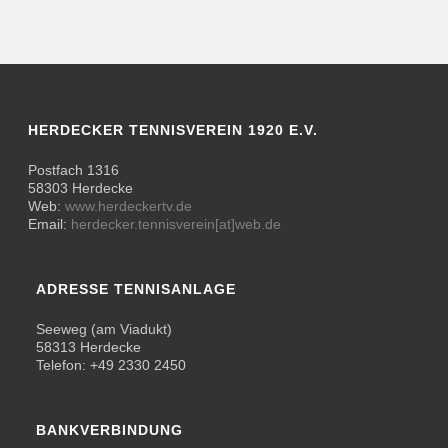
HERDECKER TENNISVEREIN 1920 E.V.
Postfach 1316
58303 Herdecke
Web:
www.herdeckertv.de
Email:
herdecker.tennisverein[at]web.de
ADRESSE TENNISANLAGE
Seeweg (am Viadukt)
58313 Herdecke
Telefon: +49 2330 2450
BANKVERBINDUNG