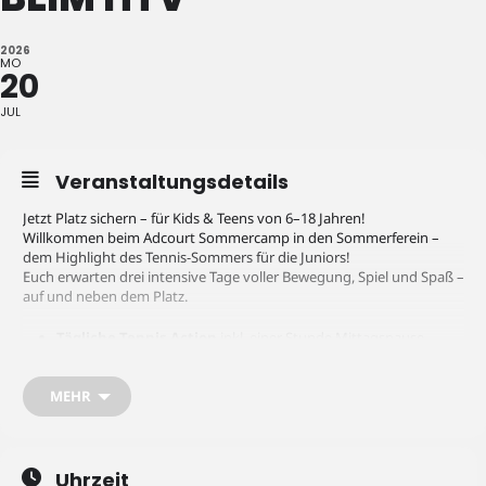
2026
MO
20
JUL
Veranstaltungsdetails
Jetzt Platz sichern – für Kids & Teens von 6–18 Jahren!
Willkommen beim Adcourt Sommercamp in den Sommerferein –
dem Highlight des Tennis-Sommers für die Juniors!
Euch erwarten drei intensive Tage voller Bewegung, Spiel und Spaß –
auf und neben dem Platz.
Tägliche Tennis-Action
inkl. einer Stunde Mittagspause
(10:00–15:00 Uhr)
MEHR
Techniktraining, Matchpraxis & Spielformen für jedes Niveau
und alle Altersklassen
Uhrzeit