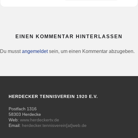
EINEN KOMMENTAR HINTERLASSEN
Du musst
angemeldet
sein, um einen Kommentar abzugeben.
HERDECKER TENNISVEREIN 1920 E.V.
Postfach 1316
58303 Herdecke
Web:
www.herdeckertv.de
Email:
herdecker.tennisverein[at]web.de