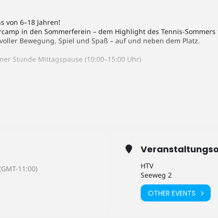
ens von 6–18 Jahren!
amp in den Sommerferein – dem Highlight des Tennis-Sommers fü
 voller Bewegung, Spiel und Spaß – auf und neben dem Platz.
iner Stunde Mittagspause (10:00–15:00 Uhr)
& Spielformen für jedes Niveau und alle Altersklassen
urt-Coaches
n Gruppen – vom Einsteiger bis zum Vereinsspieler
Veranstaltungso
ve
HTV
(GMT-11:00)
Seeweg 2
hrung und Preisen
OTHER EVENTS
kl. Mittagessen