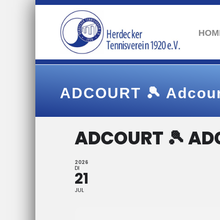
HOM
ADCOURT 🎾 Adcou
ADCOURT 🎾 AD
2026
DI
21
JUL