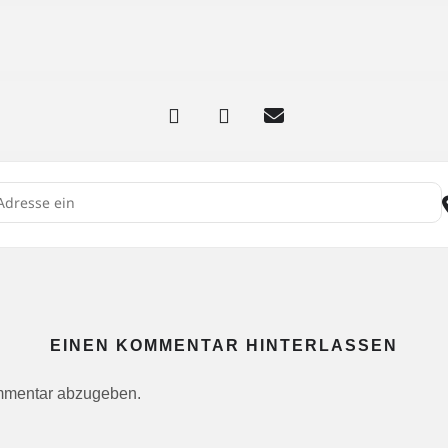
court-tennis-academy-1/bookings/adcourt-junior-camp-herdecker-t
OURT 🎾 Adcourt SOMMERCAMP 2026 beim HTV []
EINEN KOMMENTAR HINTERLASSEN
mmentar abzugeben.