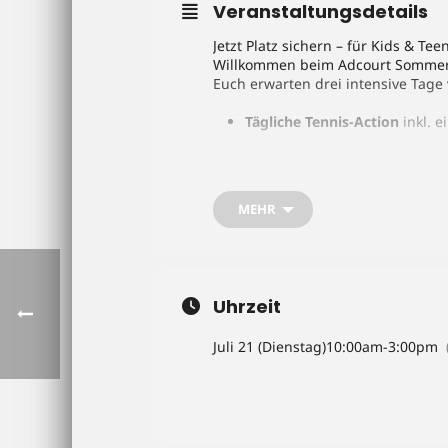
Veranstaltungsdetails
Jetzt Platz sichern – für Kids & Te
Willkommen beim Adcourt Sommerc
Euch erwarten drei intensive Tage
Tägliche Tennis-Action
inkl. e
Techniktraining, Matchpraxis 
Spannende Challenges
MEHR
Betreuung durch unsere Adco
Training in leistungsgerechte
Uhrzeit
Leckeres Mittagessen inklusi
Juli 21 (Dienstag)
10:00am
-
3:00pm
Abschlussturnier mit Siegere
Teilnahmegebühr:
129 € in
Anmeldung: