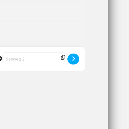
v-ev-1
Destination Address - ADCOURT 🎾 Adcourt SOMMERCAMP 2026 b