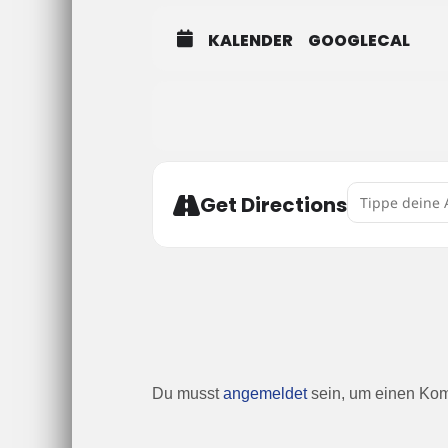
https://www.sportision.de/club/ad
KALENDER
GOOGLECAL
Address - ADC
Get Directions
Du musst
angemeldet
sein, um einen Ko