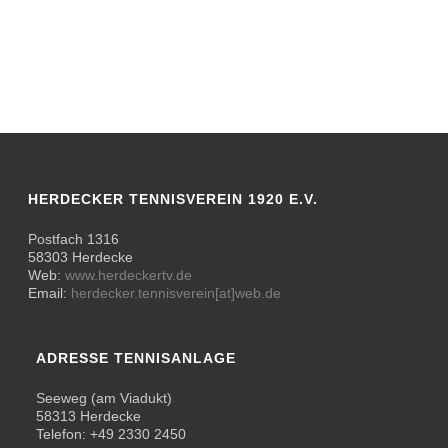
HERDECKER TENNISVEREIN 1920 E.V.
Postfach 1316
58303 Herdecke
Web:
www.herdeckertv.de
Email:
herdecker.tennisverein[at]web.de
ADRESSE TENNISANLAGE
Seeweg (am Viadukt)
58313 Herdecke
Telefon: +49 2330 2450